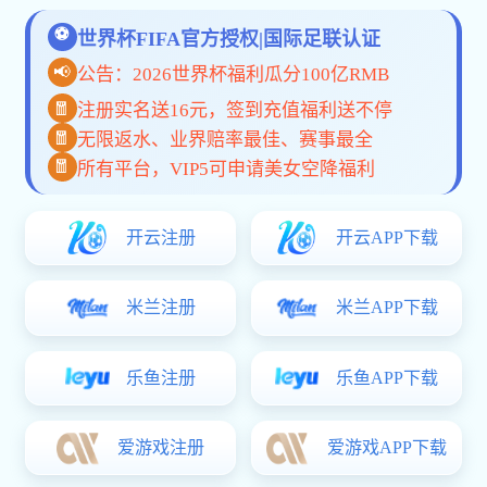
赫内斯透露任命孔帕尼前咨询瓜帅
瓜帅表示可以放心签约