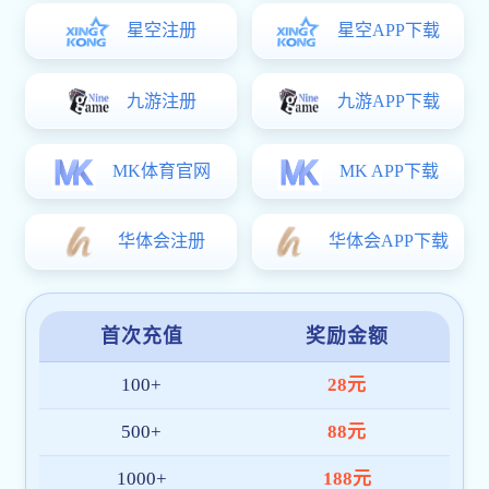
2026-06-04 03:21
75 次阅读
首页
/
体育动态
在足球界，教练的任命与更换往往引起广泛关注，而
赫内斯透露他在任命孔帕尼为新教练之前咨询了瓜迪
奥拉，这一消息无疑将这一话题推向了高潮。文章将
从多个角度分析赫内斯的决策过程，包括孔帕尼的执
教背景、咨询瓜帅的意义、瓜帅对孔帕尼的评价以及
这一任命可能带来的影响。通过深入剖析，可以更好
地理解这次重要的人事变动及其背后的思考逻辑。
1、孔帕尼的执教背景
孔帕尼作为前职业球员，曾在曼城效力多年，他不仅