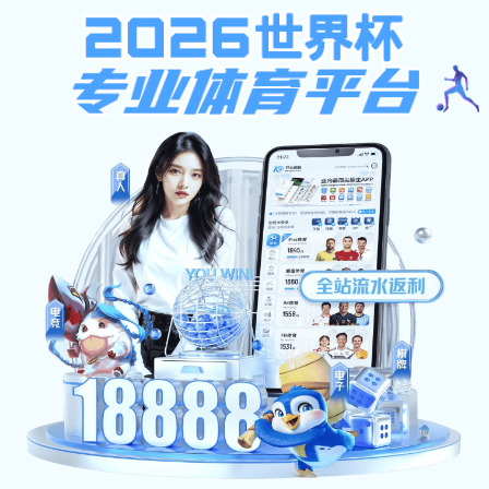
注册入口
全天更新 ·
火博体育
赛事
实时同步
无论您身在何处，
火博体育APP
为您带来高速、高
清、稳定的观赛体验。
下载客户端
网页端访问